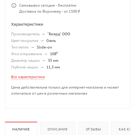
Самовывоз сегодня - бесплатно
Доставка по Воронежу - от 1500 ₽
Характеристики
Производитель
—
"Боярд" ООО
Цвет покрытия
—
Сталь
Тип петли
—
Slide-on
Угол открывания
—
108⁰
Диаметр чашки
—
35 мм
Глубина чашки
—
11,3 мм
Все характеристики
Цена действительна только для интернет-магазина и может
отличаться от цен в розничных магазинах
НАЛИЧИЕ
ОПИСАНИЕ
ОТЗЫВЫ
КАК КУП