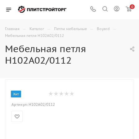
0
—
—
—
—
Главная
Каталог
Петли мебельные
Boyard
Мебельная петля H102A02/0112
Мебельная петля
H102A02/0112
Хит
Артикул:
H102A02/0112