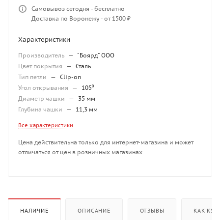
Самовывоз сегодня - бесплатно
Доставка по Воронежу - от 1500 ₽
Характеристики
Производитель
—
"Боярд" ООО
Цвет покрытия
—
Сталь
Тип петли
—
Clip-on
Угол открывания
—
105⁰
Диаметр чашки
—
35 мм
Глубина чашки
—
11,3 мм
Все характеристики
Цена действительна только для интернет-магазина и может
отличаться от цен в розничных магазинах
НАЛИЧИЕ
ОПИСАНИЕ
ОТЗЫВЫ
КАК КУП