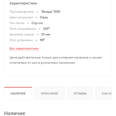
Характеристики
Производитель
—
"Боярд" ООО
Цвет покрытия
—
Сталь
Тип петли
—
Clip-on
Угол открывания
—
105⁰
Диаметр чашки
—
35 мм
Угол установки
—
90⁰
Все характеристики
Цена действительна только для интернет-магазина и может
отличаться от цен в розничных магазинах
НАЛИЧИЕ
ОПИСАНИЕ
ОТЗЫВЫ
КАК КУП
Наличие