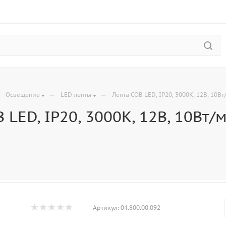
—
—
—
Освещение
LED ленты
Лента COB LED, IP20, 3000K, 12В, 10Вт
 LED, IP20, 3000K, 12В, 10Вт/м
Артикул:
04.800.00.092