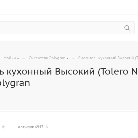
—
—
—
Мойки
Смесители Polygran
Смеситель кухонный Высокий (T
ь кухонный Высокий (Tolero 
lygran
Артикул:
694746