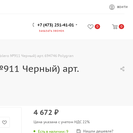
ВОЙТИ
+7 (473) 251-41-01
0
0
ЗАКАЗАТЬ ЗВОНОК
olero №911 Черный) арт. 694746 Polygran
№911 Черный) арт.
4 672
₽
Цена указана с учетом НДС 22%
Нашли дешевле?
Есть в наличии
: 9