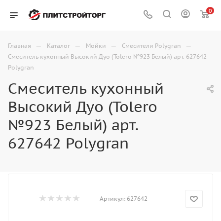
0
—
—
—
—
Главная
Каталог
Мойки
Смесители Polygran
Смеситель кухонный Высокий Дуо (Tolero №923 Белый) арт. 627642
Polygran
Смеситель кухонный
Высокий Дуо (Tolero
№923 Белый) арт.
627642 Polygran
Артикул:
627642