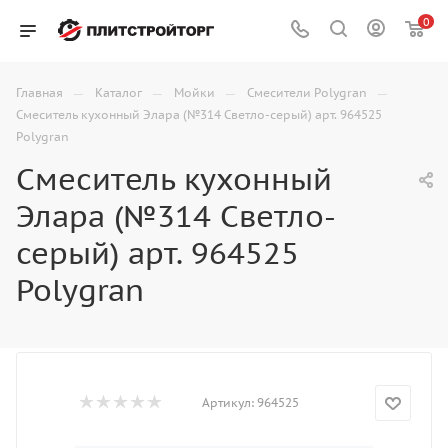
0
—
—
—
—
Главная
Каталог
Мойки
Смесители Polygran
Смеситель кухонный Элара (№314 Светло-серый) арт. 964525
Polygran
Смеситель кухонный
Элара (№314 Светло-
серый) арт. 964525
Polygran
Артикул:
964525