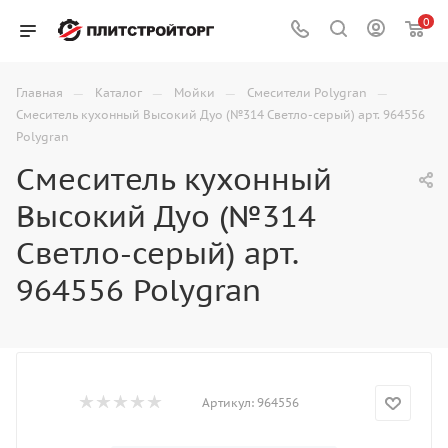
0
—
—
—
—
Главная
Каталог
Мойки
Смесители Polygran
Смеситель кухонный Высокий Дуо (№314 Светло-серый) арт. 964556
Polygran
Смеситель кухонный
Высокий Дуо (№314
Светло-серый) арт.
964556 Polygran
Артикул:
964556