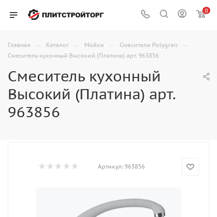
0
—
—
—
—
Главная
Каталог
Мойки
Смесители Polygran
Смеситель кухонный Высокий (Платина) арт. 963856
Смеситель кухонный
Высокий (Платина) арт.
963856
Артикул:
963856