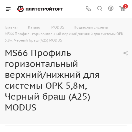
0
—
—
—
—
Главная
Каталог
MODUS
Подвесная система
MS66 Профиль горизонтальный верхний/нижний для системы OPK
5,8м, Черный браш (А25) MODUS
MS66 Профиль
горизонтальный
верхний/нижний для
системы OPK 5,8м,
Черный браш (А25)
MODUS