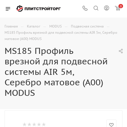
0
—
—
—
—
Главная
Каталог
MODUS
Подвесная система
MS185 Профиль врезной для подвесной системы AIR 5м, Серебро
матовое (А00) MODUS
MS185 Профиль
врезной для подвесной
системы AIR 5м,
Серебро матовое (А00)
MODUS