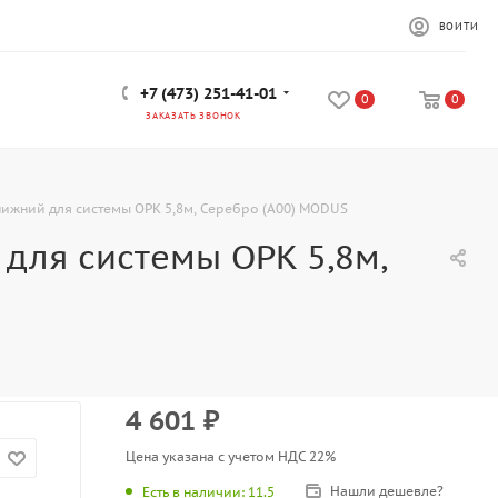
ВОЙТИ
+7 (473) 251-41-01
0
0
ЗАКАЗАТЬ ЗВОНОК
жний для системы OPK 5,8м, Серебро (А00) MODUS
ля системы OPK 5,8м,
4 601
₽
Цена указана с учетом НДС 22%
Нашли дешевле?
Есть в наличии
: 11.5