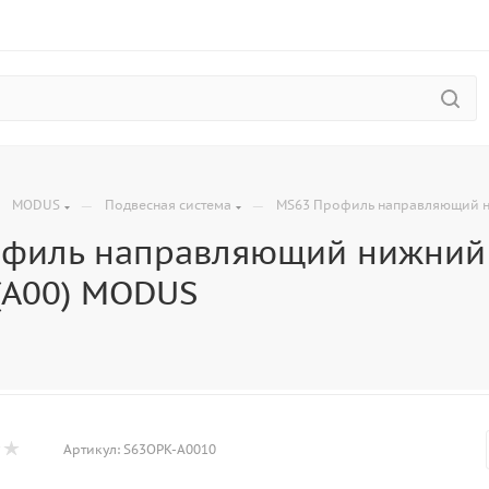
—
—
—
MODUS
Подвесная система
MS63 Профиль направляющий ни
филь направляющий нижний д
(А00) MODUS
Артикул:
S63OPK-А0010