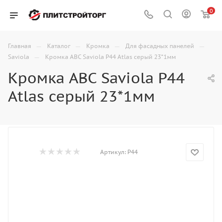
0
—
—
—
—
Главная
Каталог
Кромка
Для фасадных панелей
—
Saviola
Кромка ABC Saviola P44 Atlas серый 23*1мм
Кромка ABC Saviola P44
Atlas серый 23*1мм
Артикул:
P44