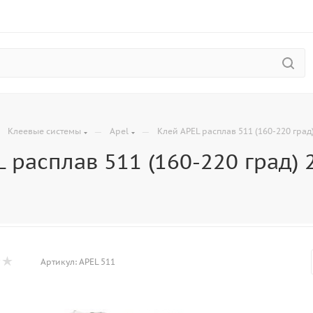
—
—
—
Клеевые системы
Apel
Клей APEL расплав 511 (160-220 град
 расплав 511 (160-220 град) 
Артикул:
APEL 511