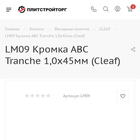
0
—
—
—
—
Главная
Каталог
Фасадные полотна
CLEAF
LM09 Кромка АВС Tranche 1,0х45мм (Cleaf)
LM09 Кромка АВС
Tranche 1,0х45мм (Cleaf)
Артикул:
LM09