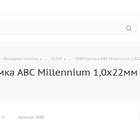
—
—
—
Фасадные полотна
CLEAF
S080 Кромка АВС Millennium 1,0х2
ка АВС Millennium 1,0х22мм (
Артикул:
S080