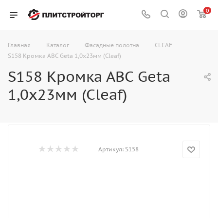
0
—
—
—
—
Главная
Каталог
Фасадные полотна
CLEAF
S158 Кромка АВС Geta 1,0х23мм (Cleaf)
S158 Кромка АВС Geta
1,0х23мм (Cleaf)
Артикул:
S158