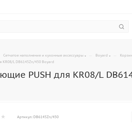
—
—
—
Сетчатое наполнение и кухонные аксессуары
Boyard
Корзи
 KR08/L DB6145Zn/450 Boyard
ющие PUSH для KR08/L DB614
Артикул:
DB6145Zn/450