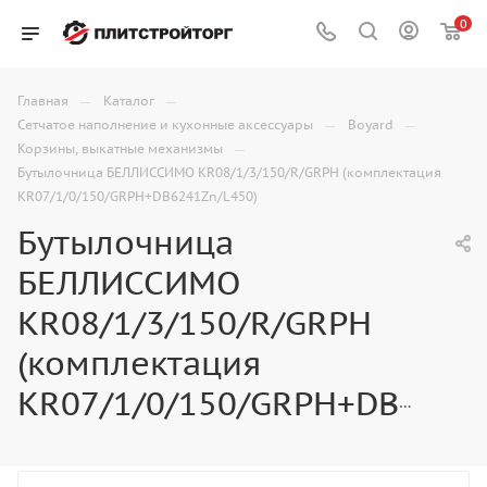
0
—
—
Главная
Каталог
—
—
Сетчатое наполнение и кухонные аксессуары
Boyard
—
Корзины, выкатные механизмы
Бутылочница БЕЛЛИССИМО KR08/1/3/150/R/GRPH (комплектация
KR07/1/0/150/GRPH+DB6241Zn/L450)
Бутылочница
БЕЛЛИССИМО
KR08/1/3/150/R/GRPH
(комплектация
KR07/1/0/150/GRPH+DB6241Zn/L450)