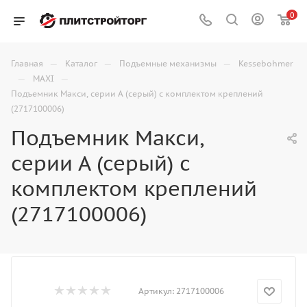
0
—
—
—
Главная
Каталог
Подъемные механизмы
Kessebohmer
—
—
MAXI
Подъемник Макси, серии А (серый) с комплектом креплений
(2717100006)
Подъемник Макси,
серии А (серый) с
комплектом креплений
(2717100006)
Артикул:
2717100006