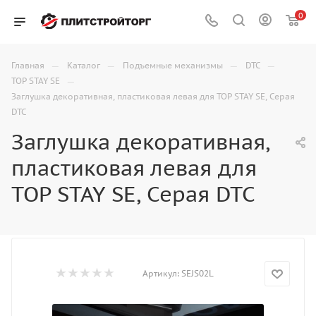
0
—
—
—
—
Главная
Каталог
Подъемные механизмы
DTC
—
TOP STAY SE
Заглушка декоративная, пластиковая левая для TOP STAY SE, Серая
DTC
Заглушка декоративная,
пластиковая левая для
TOP STAY SE, Серая DTC
Артикул:
SEJS02L