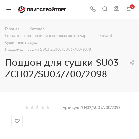
0
—
—
Главная
Каталог
—
—
Сетчатое наполнение и кухонные аксессуары
Boyard
—
Сушки для посуды
Поддон для сушки SU03 ZCH02/SU03/700/2098
Поддон для сушки SU03
ZCH02/SU03/700/2098
Артикул:
ZCH02/SU03/700/2098