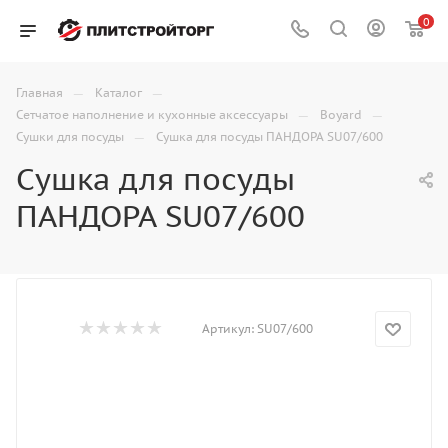
0
—
—
Главная
Каталог
—
—
Сетчатое наполнение и кухонные аксессуары
Boyard
—
Сушки для посуды
Сушка для посуды ПАНДОРА SU07/600
Сушка для посуды
ПАНДОРА SU07/600
Артикул:
SU07/600