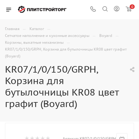
0
—
—
Главная
Каталог
—
—
Сетчатое наполнение и кухонные аксессуары
Boyard
—
Корзины, выкатные механизмы
KR07/1/0/150/GRPH, Корзина для бутылочницы KR08 цвет графит
(Boyard)
KR07/1/0/150/GRPH,
Корзина для
бутылочницы KR08 цвет
графит (Boyard)
Артикул:
KR07/1/0/150/GRPH