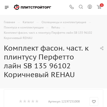
0
—
—
—
Главная
Каталог
Столешницы и комплектующие
—
—
Плинтуса и комплектующие
Rehau
Комплект фасон. част. к плинтусу Перфетто лайн SB 135 96102
Коричневый REHAU
Комплект фасон. част. к
плинтусу Перфетто
лайн SB 135 96102
Коричневый REHAU
Артикул:
12197251008