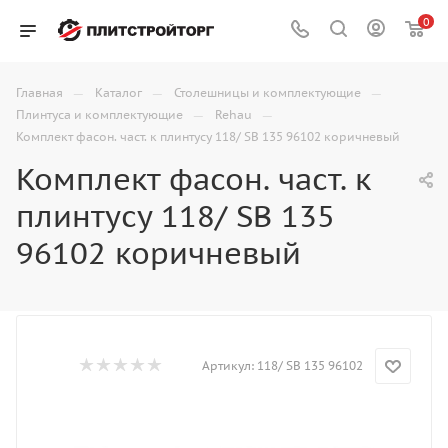
0
—
—
—
Главная
Каталог
Столешницы и комплектующие
—
—
Плинтуса и комплектующие
Rehau
Комплект фасон. част. к плинтусу 118/ SB 135 96102 коричневый
Комплект фасон. част. к
плинтусу 118/ SB 135
96102 коричневый
Артикул:
118/ SB 135 96102