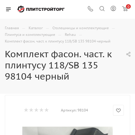
0
—
—
—
Главная
Каталог
Столешницы и комплектующие
—
—
Плинтуса и комплектующие
Rehau
Комплект фасон. част. к плинтусу 118/SB 135 98104 черный
Комплект фасон. част. к
плинтусу 118/SB 135
98104 черный
Артикул:
98104