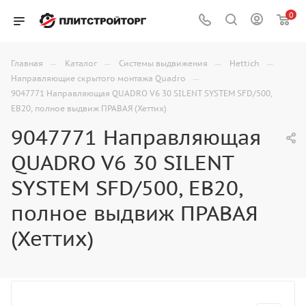
0
—
—
—
—
Главная
Каталог
Системы выдвижения
Hettich
—
Направляющие скрытого монтажа Quadro
9047771 Направляющая QUADRO V6 30 SILENT SYSTEM SFD/500,
EB20, полное выдвиж ПРАВАЯ (Хеттих)
9047771 Направляющая
QUADRO V6 30 SILENT
SYSTEM SFD/500, EB20,
полное выдвиж ПРАВАЯ
(Хеттих)