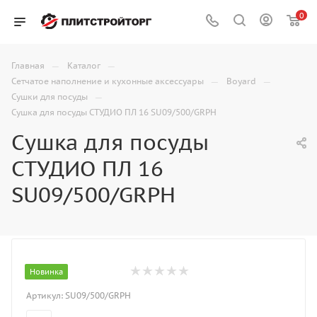
0
—
—
Главная
Каталог
—
—
Сетчатое наполнение и кухонные аксессуары
Boyard
—
Сушки для посуды
Сушка для посуды СТУДИО ПЛ 16 SU09/500/GRPH
Сушка для посуды
СТУДИО ПЛ 16
SU09/500/GRPH
Новинка
Артикул:
SU09/500/GRPH