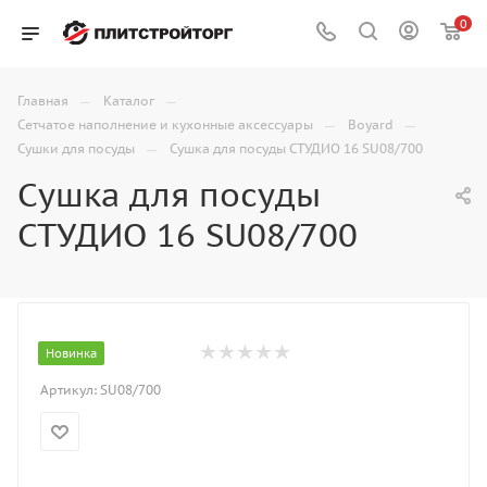
0
—
—
Главная
Каталог
—
—
Сетчатое наполнение и кухонные аксессуары
Boyard
—
Сушки для посуды
Сушка для посуды СТУДИО 16 SU08/700
Сушка для посуды
СТУДИО 16 SU08/700
Новинка
Артикул:
SU08/700