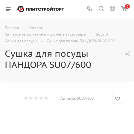
0
—
—
Главная
Каталог
—
—
Сетчатое наполнение и кухонные аксессуары
Boyard
—
Сушки для посуды
Сушка для посуды ПАНДОРА SU07/600
Сушка для посуды
ПАНДОРА SU07/600
Артикул:
SU07/600