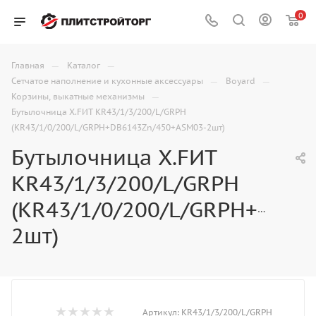
0
—
—
Главная
Каталог
—
—
Сетчатое наполнение и кухонные аксессуары
Boyard
—
Корзины, выкатные механизмы
Бутылочница X.FИТ KR43/1/3/200/L/GRPH
(KR43/1/0/200/L/GRPH+DB6143Zn/450+ASM03-2шт)
Бутылочница X.FИТ
KR43/1/3/200/L/GRPH
(KR43/1/0/200/L/GRPH+DB61
2шт)
Артикул:
KR43/1/3/200/L/GRPH