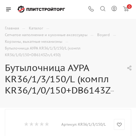
0
—
—
Главная
Каталог
—
—
Сетчатое наполнение и кухонные аксессуары
Boyard
—
Корзины, выкатные механизмы
Бутылочница АУРА KR36/1/3/150/L (компл
KR36/1/0/150+DB6143Zn/L450)
Бутылочница АУРА
KR36/1/3/150/L (компл
KR36/1/0/150+DB6143Zn/L450)
Артикул:
KR36/1/3/150/L