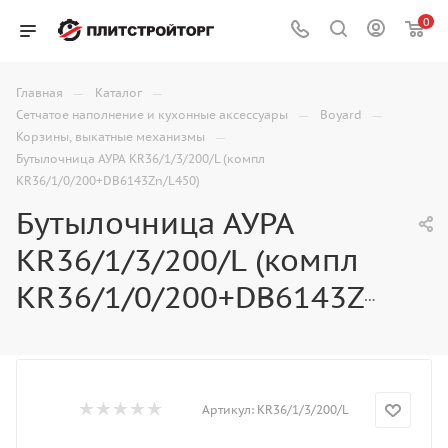
0
—
—
Главная
Каталог
—
—
Сетчатое наполнение и кухонные аксессуары
Boyard
—
Корзины, выкатные механизмы
Бутылочница АУРА KR36/1/3/200/L (компл
KR36/1/0/200+DB6143Zn/L450)
Бутылочница АУРА
KR36/1/3/200/L (компл
KR36/1/0/200+DB6143Zn/L450)
Артикул:
KR36/1/3/200/L