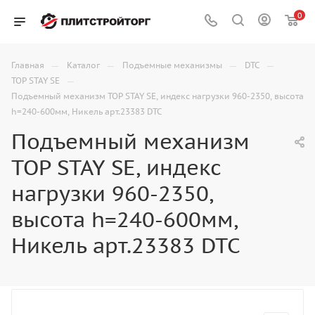
0
—
—
—
—
Главная
Каталог
Подъемные механизмы
DTC
—
TOP STAY SE
Подъемный механизм TOP STAY SE, индекс нагрузки 960-2350, высота
h=240-600мм, Никель арт.23383 DTC
Подъемный механизм
TOP STAY SE, индекс
нагрузки 960-2350,
высота h=240-600мм,
Никель арт.23383 DTC