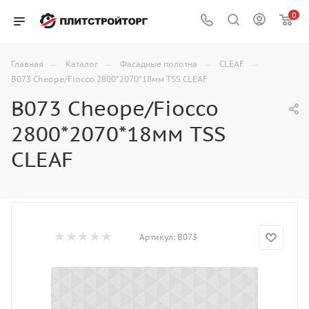
0
—
—
—
—
Главная
Каталог
Фасадные полотна
CLEAF
B073 Cheope/Fiocco 2800*2070*18мм TSS CLEAF
B073 Cheope/Fiocco
2800*2070*18мм TSS
CLEAF
Артикул:
B073