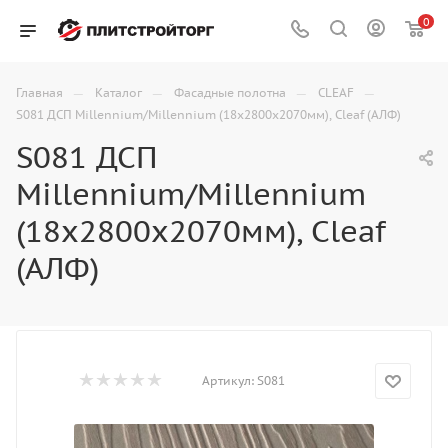
0
—
—
—
—
Главная
Каталог
Фасадные полотна
CLEAF
S081 ДСП Millennium/Millennium (18x2800x2070мм), Cleaf (АЛФ)
S081 ДСП
Millennium/Millennium
(18x2800x2070мм), Cleaf
(АЛФ)
Артикул:
S081